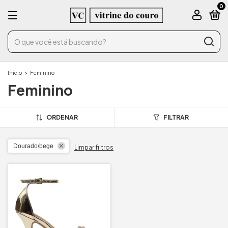
0
Início
>
Feminino
Feminino
ORDENAR
FILTRAR
Dourado/bege
Limpar filtros