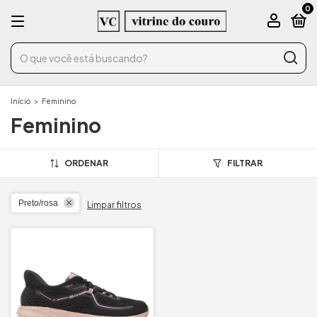
0
Início
>
Feminino
Feminino
ORDENAR
FILTRAR
Preto/rosa
Limpar filtros