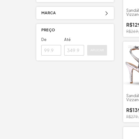
Sandál
MARCA
Vizzan
R$12
PREÇO
R$269
De
Até
APLICAR
Sandál
Vizzan
Milano
R$13
R$279