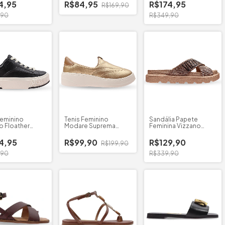
4,95
R$84,95
R$174,95
R$169,90
,90
R$349,90
Feminino
Tenis Feminino
Sandália Papete
o Floather
Modare Suprema
Feminina Vizzano
Metalizado
Cruzada
4,95
R$99,90
R$129,90
R$199,90
,90
R$339,90