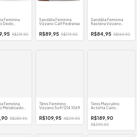
ia Feminina
Sandália Feminina
Sandália Feminina
no Dedo
Vizzano Calf Pedrarias
Rasteira Vizzano
da
6553.100
9,95
R$89,95
R$84,95
R$219,90
R$179,90
R$169,90
ia Feminina
Tênis Feminino
Tenis Masculino
o Metalizado
Vizzano Soft 1214.1069
Actvitta Cairo
ias
Australia
,90
R$109,95
R$189,90
R$289,90
R$219,90
R$399,90