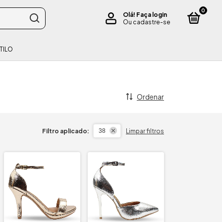
0
Olá!
Faça login
Ou cadastre-se
TILO
Ordenar
Filtro aplicado:
Limpar filtros
38