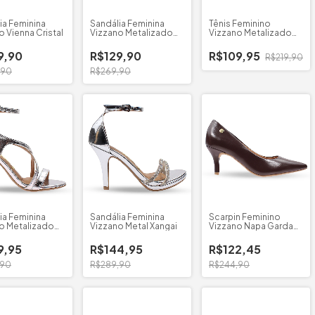
ia Feminina
Sandália Feminina
Tênis Feminino
o Vienna Cristal
Vizzano Metalizado
Vizzano Metalizado
6536.213
Premium
9,90
R$129,90
R$109,95
R$219,90
,90
R$269,90
ia Feminina
Sandália Feminina
Scarpin Feminino
o Metalizado
Vizzano Metal Xangai
Vizzano Napa Garda
1185.702
9,95
R$144,95
R$122,45
,90
R$289,90
R$244,90