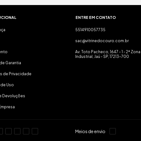
UCIONAL
ENTRE EM CONTATO
nça
5514910057735
sac@vitrinedocouro.com.br
ento
Av. Toto Pacheco, 1647 - 1 - 2ª Zona
Industrial, Jaú - SP, 17213-700
de Garantia
as de Privacidade
 de Uso
 e Devoluções
Empresa
Meios de envio