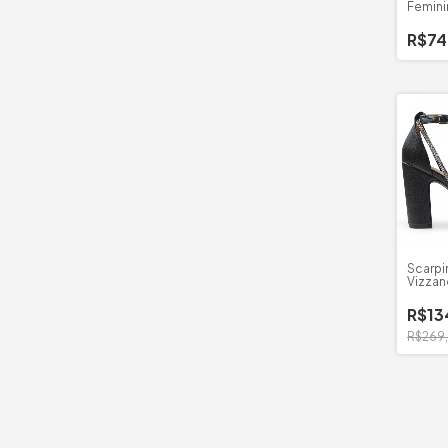
Femini
Brilho
R$74
Scarpi
Vizzano
R$13
R$269