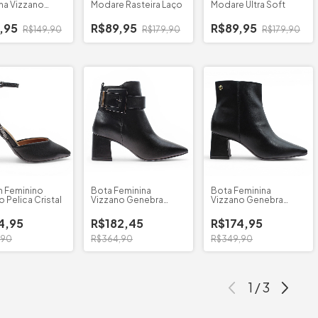
na Vizzano
Modare Rasteira Laço
Modare Ultra Soft
,95
R$89,95
R$89,95
R$149,90
R$179,90
R$179,90
n Feminino
Bota Feminina
Bota Feminina
 Pelica Cristal
Vizzano Genebra
Vizzano Genebra
Fivela
B/Quadrado
4,95
R$182,45
R$174,95
,90
R$364,90
R$349,90
1
/
3