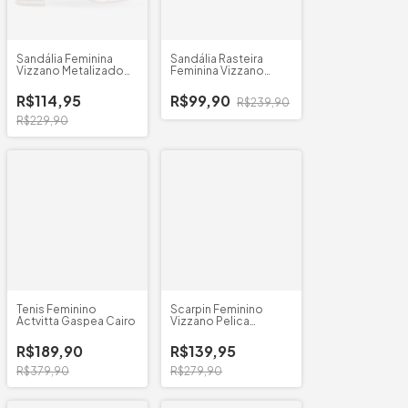
Sandália Feminina
Sandália Rasteira
Vizzano Metalizado
Feminina Vizzano
Salto Grosso
Napa Pedrarias
R$114,95
R$99,90
R$239,90
R$229,90
Tenis Feminino
Scarpin Feminino
Actvitta Gaspea Cairo
Vizzano Pelica
Bico/Quadrado
R$189,90
R$139,95
R$379,90
R$279,90