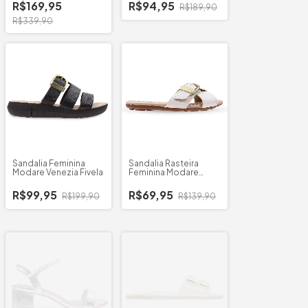
R$169,95
R$94,95
R$189,90
R$339,90
Sandalia Feminina
Sandalia Rasteira
Modare Venezia Fivela
Feminina Modare
Floather Venezia
R$99,95
R$69,95
R$199,90
R$139,90