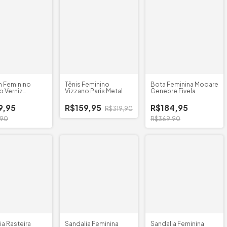
n Feminino
Tênis Feminino
Bota Feminina Modare
o Verniz
Vizzano Paris Metal
Genebre Fivela
Quadrado
9,95
R$159,95
R$184,95
R$319,90
,90
R$369,90
ia Rasteira
Sandalia Feminina
Sandalia Feminina