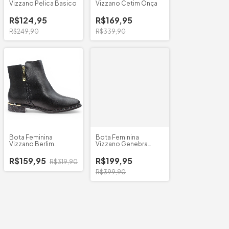
Vizzano Pelica Basico
Vizzano Cetim Onça
R$124,95
R$169,95
R$249,90
R$339,90
Bota Feminina
Bota Feminina
Vizzano Berlim
Vizzano Genebra
3077.125
Cano/Longo
R$159,95
R$199,95
R$319,90
R$399,90