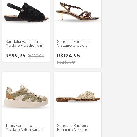
Sandalia Feminina
Sandalia Feminina
Modare Floather Knit
Vizzano Croco
Zurique
R$99,95
R$124,95
R$199,90
R$249,90
Tenis Feminino
Sandalia Rasteira
Modare Nylon Kansas
Feminina Vizzano
Tramado