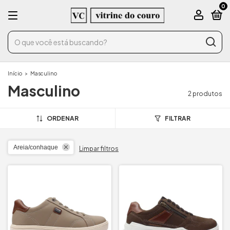
0
Início
>
Masculino
Masculino
2 produtos
ORDENAR
FILTRAR
Areia/conhaque
Limpar filtros