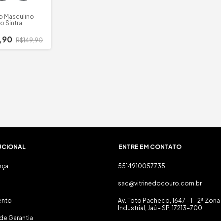
o Masculino
o Sintra
,90
R$149,90
UCIONAL
ENTRE EM CONTATO
nça
5514910057735
sac@vitrinedocouro.com.br
ento
Av. Toto Pacheco, 1647 - 1 - 2ª Zona
Industrial, Jaú - SP, 17213-700
de Garantia