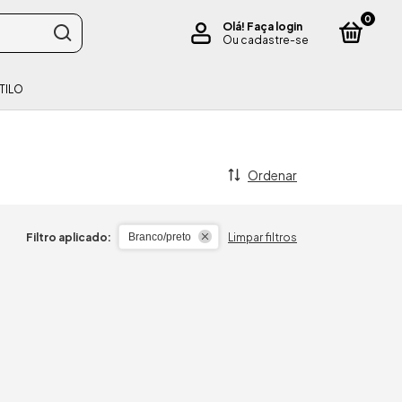
0
Olá!
Faça login
Ou cadastre-se
TILO
Ordenar
Filtro aplicado:
Limpar filtros
Branco/preto