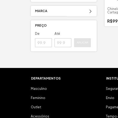
Chinel
MARCA
Cartag
R$99
PREÇO
De
Até
APLICAR
DEPARTAMENTOS
INSTIT
Masculino
Segura
Feminino
Envio
Outlet
Pagam
Acessórios
Tempo 