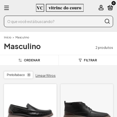
0
Início
>
Masculino
Masculino
2 produtos
ORDENAR
FILTRAR
Preto/tabaco
Limpar filtros