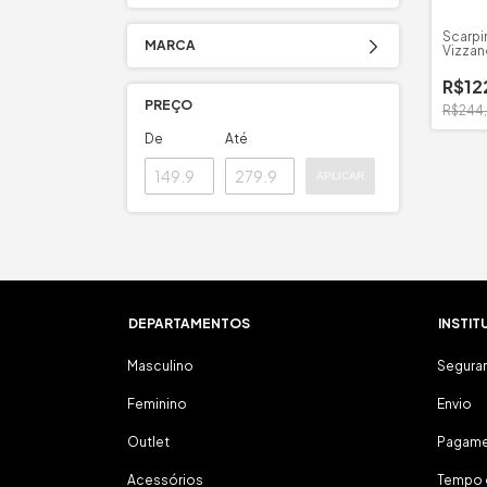
Scarpi
MARCA
Vizzan
1185.7
R$12
PREÇO
R$244
De
Até
APLICAR
DEPARTAMENTOS
INSTIT
Masculino
Segura
Feminino
Envio
Outlet
Pagam
Acessórios
Tempo 