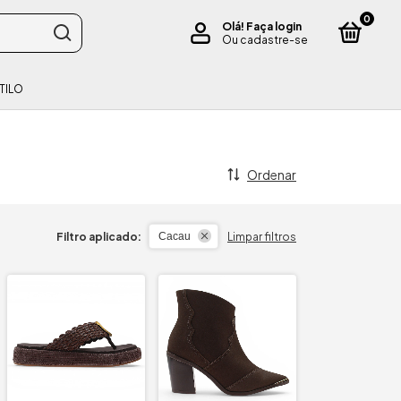
0
Olá!
Faça login
Ou cadastre-se
TILO
Ordenar
Filtro aplicado:
Limpar filtros
Cacau