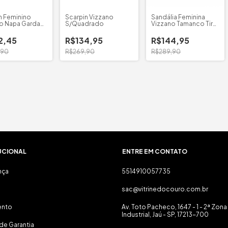
n Feminino
Scarpin Vizzano
Sandália Feminina
o Napa Garda
S/Quadrado
Vizzano Tamanco Tira
02
Pronta
2,45
R$134,95
R$144,95
,90
R$269,90
R$289,90
UCIONAL
ENTRE EM CONTATO
nça
5514910057735
sac@vitrinedocouro.com.br
ento
Av. Toto Pacheco, 1647 - 1 - 2ª Zona
Industrial, Jaú - SP, 17213-700
de Garantia