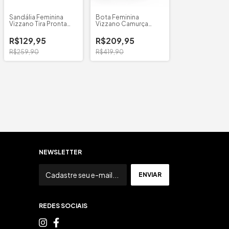
Sandália Feminina
Bota Feminina
Vizzano Tira Pronta
Vizzano Camurça
Flatform
London Country
R$129,95
R$209,95
R$259,90
R$419,90
NEWSLETTER
REDES SOCIAIS