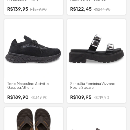
R$139,95
R$122,45
R$279,90
R$244,90
Tenis Masculino Actvitta
Sandália Feminina Vizzano
Gaspea Athena
Pedra Square
R$189,90
R$109,95
R$349,90
R$219,90