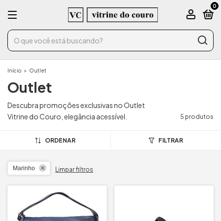
0
Início
>
Outlet
Outlet
Descubra promoções exclusivas no Outlet
Vitrine do Couro, elegância acessível.
5 produtos
ORDENAR
FILTRAR
Marinho
Limpar filtros