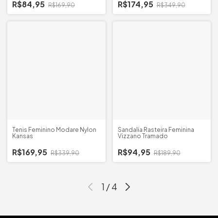
R$84,95
R$174,95
R$169,90
R$349,90
Tenis Feminino Modare Nylon
Sandalia Rasteira Feminina
Kansas
Vizzano Tramado
R$169,95
R$94,95
R$339,90
R$189,90
1
/
4