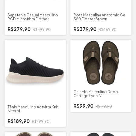
Sapatenis Casual Masculino
Bota Masculina Anatomic Gel
PGD Microfibra Flother
360 Floater Brown
R$279,90
R$379,90
R$399,90
R$669,90
Chinelo Masculino Dedo
Cartago Lyon IV
R$99,90
R$179,90
Tênis Masculino Actvitta Knit
Niteroi
R$189,90
R$299,90