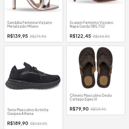
Sandália Feminina Vizzano
Scarpin Feminino Vizzano
Metalizado Milano
Napa Garda 1185.702
R$139,95
R$122,45
R$279,90
R$244,90
Chinelo Masculino Dedo
Cartago Egeu VI
R$79,90
R$129,90
Tenis Masculino Actvitta
Gaspea Athena
R$189,90
R$349,90