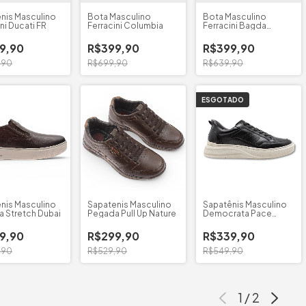
nis Masculino
Bota Masculino
Bota Masculino
ni Ducati FR
Ferracini Columbia
Ferracini Bagda
Degrade
9,90
R$399,90
R$399,90
,90
R$699,90
R$639,90
ESGOTADO
nis Masculino
Sapatenis Masculino
Sapatênis Masculino
 Stretch Dubai
Pegada Pull Up Nature
Democrata Pace
Calce Fácil
9,90
R$299,90
R$339,90
,90
R$529,90
R$549,90
1
/
2