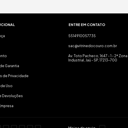
UCIONAL
ENTRE EM CONTATO
nça
5514910057735
sac@vitrinedocouro.com.br
ento
Av. Toto Pacheco, 1647 - 1 - 2ª Zona
Industrial, Jaú - SP, 17213-700
de Garantia
as de Privacidade
 de Uso
 e Devoluções
Empresa
Meios de envio