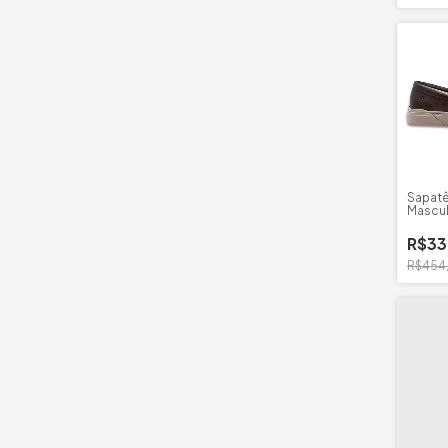
Sapatê
Mascu
Bill
R$33
R$454