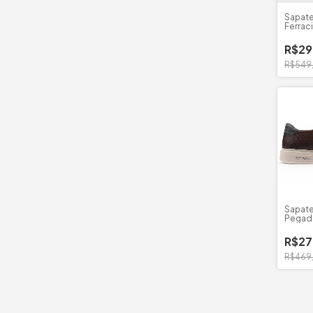
Sapate
Ferraci
R$29
R$549
Sapate
Pegada
R$27
R$469