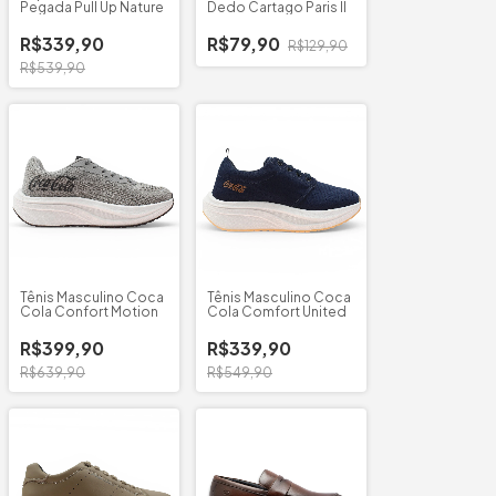
Pegada Pull Up Nature
Dedo Cartago Paris II
R$339,90
R$79,90
R$129,90
R$539,90
Tênis Masculino Coca
Tênis Masculino Coca
Cola Confort Motion
Cola Comfort United
R$399,90
R$339,90
R$639,90
R$549,90