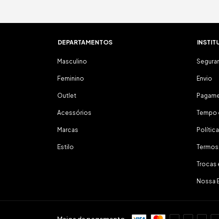
DEPARTAMENTOS
INSTIT
Masculino
Segura
Feminino
Envio
Outlet
Pagam
Acessórios
Tempo 
Marcas
Polític
Estilo
Termos
Trocas
Nossa 
Meios de pagamento