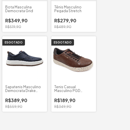
Bota Masculina
Tênis Masculino
Democrata Grid
Pegada Stretch
R$349,90
R$279,90
R$519,90
R$489,90
ESGOTADO
ESGOTADO
Sapatenis Masculino
Tenis Casual
Democrata Drake
Masculino PGD
Pulse
Microfibra
R$389,90
R$189,90
R$559,90
R$349,90