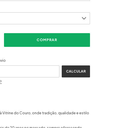
ALTERAR CEP
CEP:
nvio
CALCULAR
P
 Vitrine do Couro, onde tradição, qualidade e estilo
ais de 20 anos no mercado, sempre oferecendo