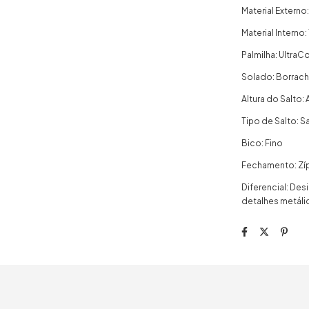
Material Externo
Material Interno
Palmilha: Ultra
Solado: Borrach
Altura do Salto
Tipo de Salto: 
Bico: Fino
Fechamento: Zípe
Diferencial: Des
detalhes metáli