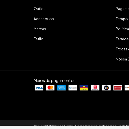
Outlet
Pagam
Acessórios
Tempo 
Marcas
Polític
Estilo
Termos
Trocas
Nossa 
Meios de pagamento
Copyright Vitrine do Couro | Os melhores calçados em couro do Br