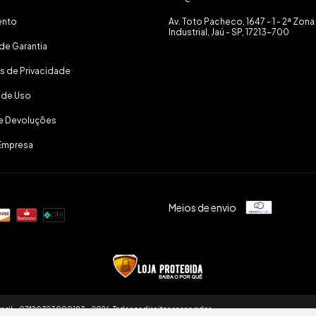
ento
Av. Toto Pacheco, 1647 - 1 - 2ª Zona
Industrial, Jaú - SP, 17213-700
de Garantia
as de Privacidade
 de Uso
 e Devoluções
Empresa
Meios de envio
asil - 07420323000183 - 2026. Todos os direitos reservados.