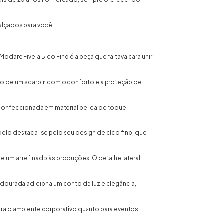
alçados para você.
Modare Fivela Bico Fino é a peça que faltava para unir
ado de um scarpin com o conforto e a proteção de
Confeccionada em material pelica de toque
elo destaca-se pelo seu design de bico fino, que
re um ar refinado às produções. O detalhe lateral
a dourada adiciona um ponto de luz e elegância,
para o ambiente corporativo quanto para eventos