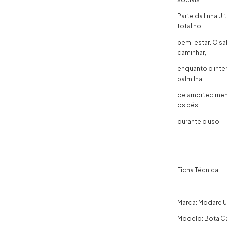
Parte da linha U
total no
bem-estar. O sa
caminhar,
enquanto o inte
palmilha
de amortecimen
os pés
durante o uso.
Ficha Técnica
Marca: Modare U
Modelo: Bota Ca