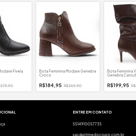
Modare Fivela
Bota Feminina Modare Genebra
Bota Feminina 
Croco
Genebra Cano/
R$184,95
R$199,95
379,90
R$369,90
R$
UCIONAL
ENTRE EM CONTATO
nça
5514910057735
sac@vitrinedocouro.com.br