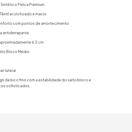
: Sintético Pelica Premium
: Têxtil acolchoado e macio
Conforto com pontos de amortecimento
a antiderrapante
: Aproximadamente 6,5 cm
Salto Bloco Médio
r lateral
ign de bico fino com a estabilidade do salto bloco e
cos sofisticados.