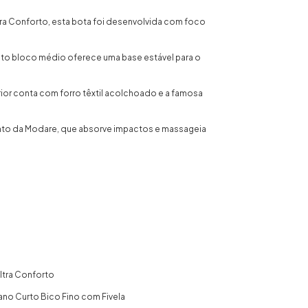
ltra Conforto, esta bota foi desenvolvida com foco
lto bloco médio oferece uma base estável para o
rior conta com forro têxtil acolchoado e a famosa
to da Modare, que absorve impactos e massageia
ltra Conforto
no Curto Bico Fino com Fivela