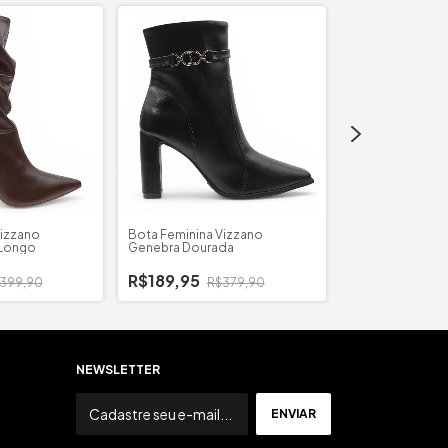
Vizzano
Bota Feminina Vizzano
Bota Feminina V
Longo
Genebra Dourada
Country
R$189,95
399,90
R$379,90
R$224,95
R
NEWSLETTER