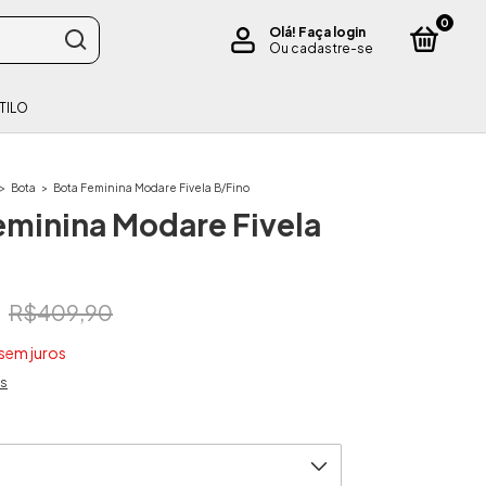
0
Olá!
Faça login
Ou cadastre-se
TILO
>
Bota
>
Bota Feminina Modare Fivela B/Fino
eminina Modare Fivela
5
R$409,90
sem juros
es