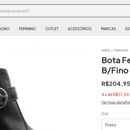
ULINO
FEMININO
OUTLET
ACESSÓRIOS
MARCAS
ES
Início
>
Feminino
Bota F
B/Fino
R$204,9
4
x
de
R$51,24
Ver mais detalh
Cor