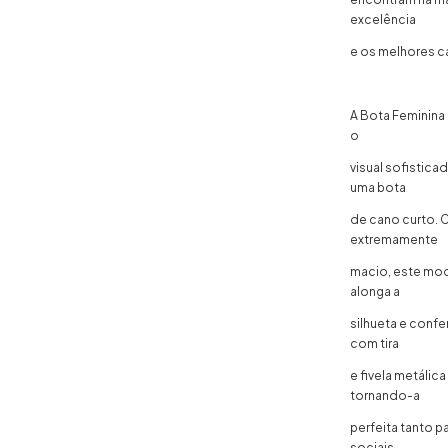
excelência
e os melhores c
A Bota Feminina 
o
visual sofistic
uma bota
de cano curto. 
extremamente
macio, este mod
alonga a
silhueta e confe
com tira
e fivela metálic
tornando-a
perfeita tanto 
sociais.