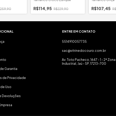
R$114,95
R$107,45
259,90
R$229,90
R$
UCIONAL
ENTRE EM CONTATO
nça
5514910057735
sac@vitrinedocouro.com.br
ento
Av. Toto Pacheco, 1647 - 1 - 2ª Zona
Industrial, Jaú - SP, 17213-700
de Garantia
as de Privacidade
 de Uso
 e Devoluções
Empresa