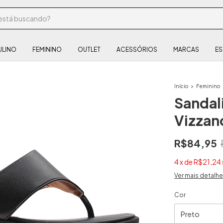
ULINO
FEMININO
OUTLET
ACESSÓRIOS
MARCAS
ES
Início
>
Feminino
Sandal
Vizzan
R$84,95
4
x
de
R$21,24
Ver mais detalh
Cor