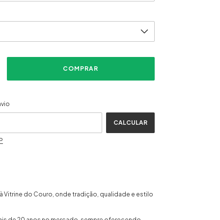
ALTERAR CEP
CEP:
nvio
CALCULAR
P
 Vitrine do Couro, onde tradição, qualidade e estilo
ais de 20 anos no mercado, sempre oferecendo