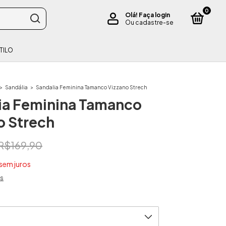
0
Olá!
Faça login
Ou cadastre-se
TILO
>
Sandália
>
Sandalia Feminina Tamanco Vizzano Strech
ia Feminina Tamanco
o Strech
R$169,90
sem juros
es