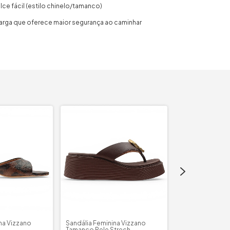
ce fácil (estilo chinelo/tamanco)
a larga que oferece maior segurança ao caminhar
na Vizzano
Sandália Feminina Vizzano
Sandália Femini
Tamanco Pele Strech