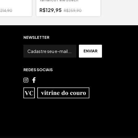
Flatform Croch
R$129,95
214,90
R$259,90
R$114,95
R$
NEWSLETTER
REDES SOCIAIS