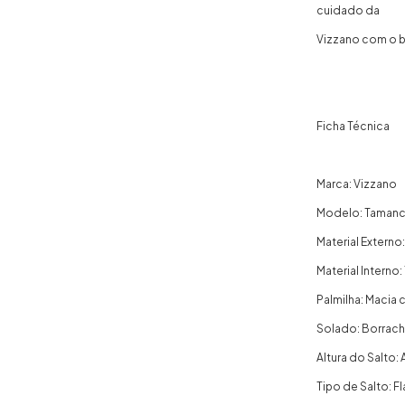
cuidado da
Vizzano com o 
Ficha Técnica
Marca: Vizzano
Modelo: Tamanco
Material Externo
Material Interno
Palmilha: Maci
Solado: Borrach
Altura do Salto
Tipo de Salto: F