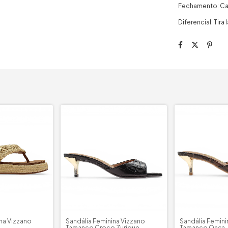
Fechamento: Cal
Diferencial: Tir
na Vizzano
Sandália Feminina Vizzano
Sandália Femini
Tamanco Croco Zurique
Tamanco Onça