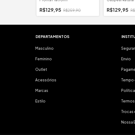
R$129,95
R$129,95
$289,90
R$259,90
R$
DEPARTAMENTOS
INSTIT
Masculino
Segura
Feminino
Envio
Outlet
Pagam
Acessórios
Tempo 
Marcas
Polític
Estilo
Termos
Trocas
Nossa 