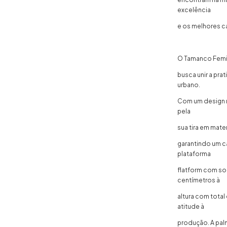
excelência
e os melhores c
O Tamanco Femin
busca unir a pra
urbano.
Com um design 
pela
sua tira em mate
garantindo um c
plataforma
flatform com so
centímetros à
altura com tota
atitude à
produção. A pal