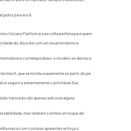
alçados para você.
ino Vizzano Flatform é a escolha perfeita para quem
ticidade do dia a dia com um visual moderno e
minimalista e contemporâneo, o modelo se destaca
rial strech, que se molda suavemente ao peito do pé,
alce seguro e extremamente confortável.Sua
lado tratorado não apenas adiciona alguns
l estabilidade, mas também confere um toque de
milha macia com costuras aparentes reforça o