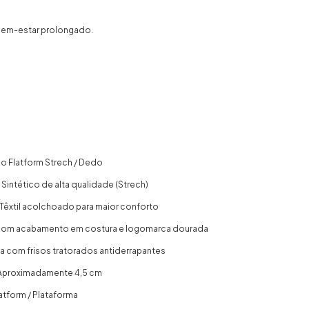
bem-estar prolongado.
 Flatform Strech / Dedo
: Sintético de alta qualidade (Strech)
: Têxtil acolchoado para maior conforto
a com acabamento em costura e logomarca dourada
a com frisos tratorados antiderrapantes
: Aproximadamente 4,5 cm
latform / Plataforma