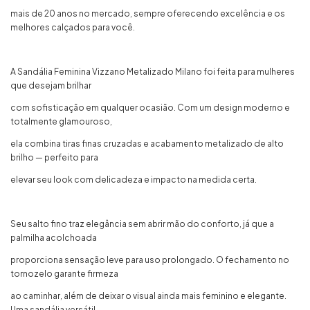
mais de 20 anos no mercado, sempre oferecendo excelência e os
melhores calçados para você.
A Sandália Feminina Vizzano Metalizado Milano foi feita para mulheres
que desejam brilhar
com sofisticação em qualquer ocasião. Com um design moderno e
totalmente glamouroso,
ela combina tiras finas cruzadas e acabamento metalizado de alto
brilho — perfeito para
elevar seu look com delicadeza e impacto na medida certa.
Seu salto fino traz elegância sem abrir mão do conforto, já que a
palmilha acolchoada
proporciona sensação leve para uso prolongado. O fechamento no
tornozelo garante firmeza
ao caminhar, além de deixar o visual ainda mais feminino e elegante.
Uma sandália versátil,