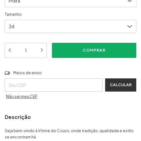
Tamanho
ALTERAR CEP
Entregas para o CEP:
Meios de envio
CALCULAR
Não sei meu CEP
Descrição
Seja bem-vindo à Vitrine do Couro, onde tradição, qualidade e estilo
se encontram há