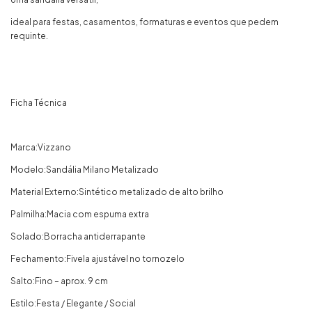
ideal para festas, casamentos, formaturas e eventos que pedem
requinte.
Ficha Técnica
Marca:Vizzano
Modelo:Sandália Milano Metalizado
Material Externo:Sintético metalizado de alto brilho
Palmilha:Macia com espuma extra
Solado:Borracha antiderrapante
Fechamento:Fivela ajustável no tornozelo
Salto:Fino – aprox. 9 cm
Estilo:Festa / Elegante / Social