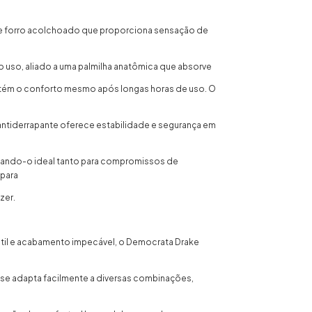
be forro acolchoado que proporciona sensação de
o uso, aliado a uma palmilha anatômica que absorve
tém o conforto mesmo após longas horas de uso. O
tiderrapante oferece estabilidade e segurança em
rnando-o ideal tanto para compromissos de
 para
zer.
átil e acabamento impecável, o Democrata Drake
se adapta facilmente a diversas combinações,