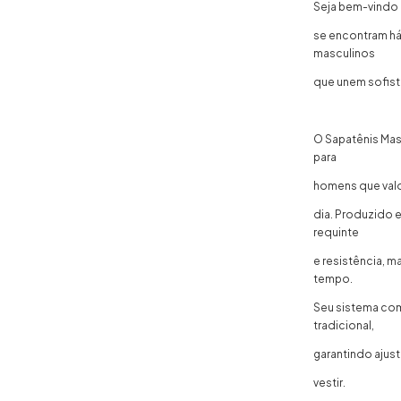
Seja bem-vindo à
se encontram há
masculinos
que unem sofist
O Sapatênis Mas
para
homens que valor
dia. Produzido e
requinte
e resistência, 
tempo.
Seu sistema com
tradicional,
garantindo ajust
vestir.