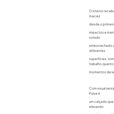
O interior rece
maciez
desde o primeir
impactos e man
solado
emborrachado an
diferentes
superfícies, to
trabalho quanto
momentos de la
Com visual vers
Pulse é
um calçado que 
elevando