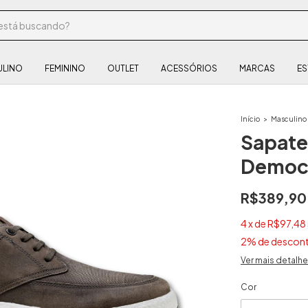
ULINO
FEMININO
OUTLET
ACESSÓRIOS
MARCAS
ES
Início
>
Masculino
Sapate
Democr
R$389,90
4
x
de
R$97,48
2% de descon
Ver mais detalh
Cor