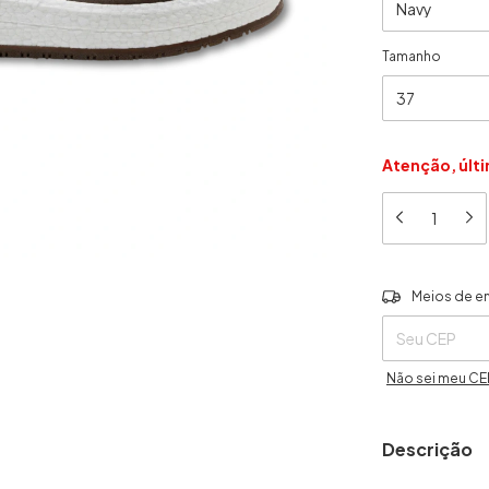
Tamanho
Atenção, últ
Entregas para o 
Meios de e
Não sei meu CE
Descrição