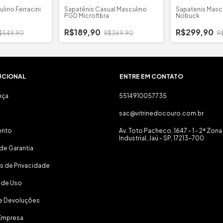
lino Ferracini
Sapatênis Casual Masculino
Sapatenis Mascu
PGD Microfibra
Nobuck
R$189,90
R$299,90
$549,90
R$369,90
R
UCIONAL
ENTRE EM CONTATO
nça
5514910057735
sac@vitrinedocouro.com.br
ento
Av. Toto Pacheco, 1647 - 1 - 2ª Zona
Industrial, Jaú - SP, 17213-700
de Garantia
as de Privacidade
 de Uso
 e Devoluções
Empresa