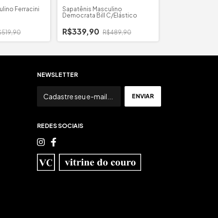
lino Ferracini
Sapatênis Masculino
Sapatenis Mascul
Democrata Bill C/Elástico
Dream
R$339,90
$519,90
R$489,90
R$299,90
R
NEWSLETTER
REDES SOCIAIS