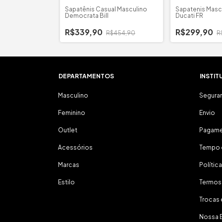
ulino
Sapatênis Casual Masculino
Sapatenis Mascu
 Calce Fácil
Democrata Bill
Ducati FR
R$339,90
R$299,90
$499,90
R$454,90
R
DEPARTAMENTOS
INSTIT
Masculino
Segura
Feminino
Envio
Outlet
Pagam
Acessórios
Tempo 
Marcas
Polític
Estilo
Termos
Trocas
Nossa 