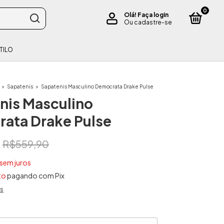
0
Olá!
Faça login
Ou cadastre-se
TILO
>
Sapatenis
>
Sapatenis Masculino Democrata Drake Pulse
nis Masculino
ata Drake Pulse
R$559,90
sem juros
to
pagando com Pix
es