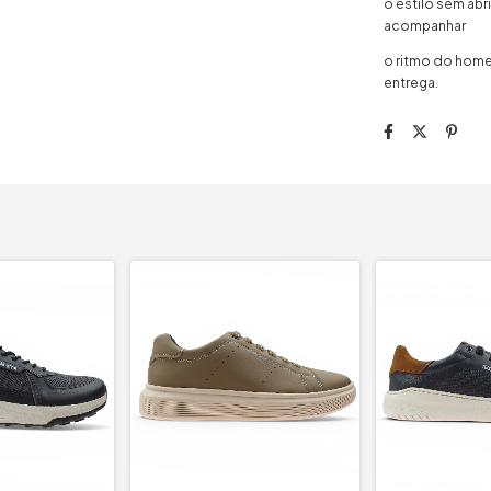
o estilo sem ab
acompanhar
o ritmo do hom
entrega.