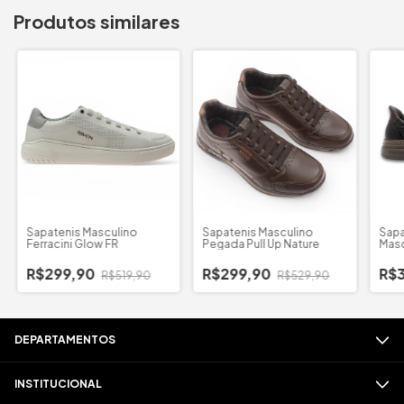
Produtos similares
Sapatenis Masculino
Sapatenis Masculino
Sapa
Ferracini Glow FR
Pegada Pull Up Nature
Masc
Calc
R$299,90
R$299,90
R$
R$519,90
R$529,90
DEPARTAMENTOS
INSTITUCIONAL