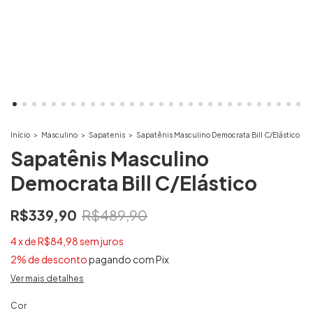
Início
>
Masculino
>
Sapatenis
>
Sapatênis Masculino Democrata Bill C/Elástico
Sapatênis Masculino
Democrata Bill C/Elástico
R$339,90
R$489,90
4
x
de
R$84,98
sem juros
2% de desconto
pagando com Pix
Ver mais detalhes
Cor