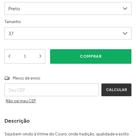
Tamanho
ALTERAR CEP
Entregas para o CEP:
Meios de envio
CALCULAR
Não sei meu CEP
Descrição
Seja bem-vindo à Vitrine do Couro, onde tradição, qualidade e estilo